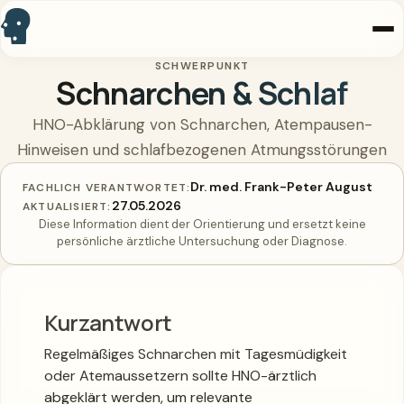
SCHWERPUNKT
Startseite
Schnarchen & Schlaf
Praxis
HNO-Abklärung von Schnarchen, Atempausen-
Hinweisen und schlafbezogenen Atmungsstörungen
Leistungen
Dr. med. Frank-Peter August
FACHLICH VERANTWORTET:
27.05.2026
AKTUALISIERT:
Arzt
Diese Information dient der Orientierung und ersetzt keine
persönliche ärztliche Untersuchung oder Diagnose.
Kontakt
Kurzantwort
Online buchen
Regelmäßiges Schnarchen mit Tagesmüdigkeit
oder Atemaussetzern sollte HNO-ärztlich
Anrufen
abgeklärt werden, um relevante