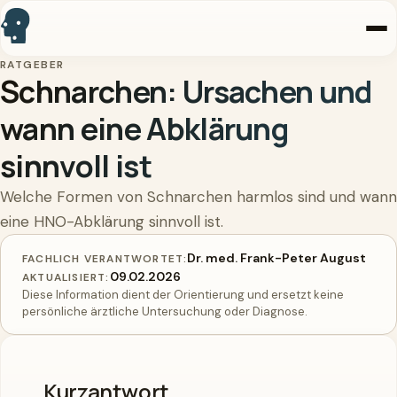
RATGEBER
Startseite
Schnarchen: Ursachen und
wann eine Abklärung
Praxis
sinnvoll ist
Leistungen
Welche Formen von Schnarchen harmlos sind und wann
Arzt
eine HNO-Abklärung sinnvoll ist.
Kontakt
Dr. med. Frank-Peter August
FACHLICH VERANTWORTET:
09.02.2026
AKTUALISIERT:
Diese Information dient der Orientierung und ersetzt keine
persönliche ärztliche Untersuchung oder Diagnose.
Online buchen
Anrufen
Kurzantwort