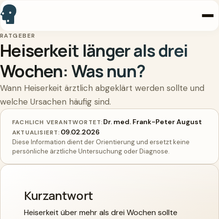
RATGEBER
Startseite
Heiserkeit länger als drei
Wochen: Was nun?
Praxis
Wann Heiserkeit ärztlich abgeklärt werden sollte und
Leistungen
welche Ursachen häufig sind.
Arzt
Dr. med. Frank-Peter August
FACHLICH VERANTWORTET:
09.02.2026
AKTUALISIERT:
Kontakt
Diese Information dient der Orientierung und ersetzt keine
persönliche ärztliche Untersuchung oder Diagnose.
Online buchen
Kurzantwort
Anrufen
Heiserkeit über mehr als drei Wochen sollte